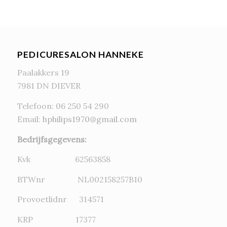
PEDICURESALON HANNEKE
Paalakkers 19
7981 DN DIEVER
Telefoon: 06 250 54 290
Email:
hphilips1970@gmail.com
Bedrijfsgegevens:
Kvk 62563858
BTWnr NL002158257B10
Provoetlidnr 314571
KRP 17377