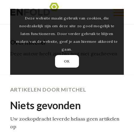
Deze website maakt gebruik van cookies, die
noodzakelijk zijn om deze site zo goed mogelijk te
laten functioneren. Door verder gebruik te blijven
Over
mitchel
maken van de website, geef je aan hiermee akkoord te
gaan.
Deze auteur heeft zijn bio nog niet geschreven.
OK
ARTIKELEN DOOR MITCHEL
Niets gevonden
Uw zoekopdracht leverde helaas geen artikelen
op